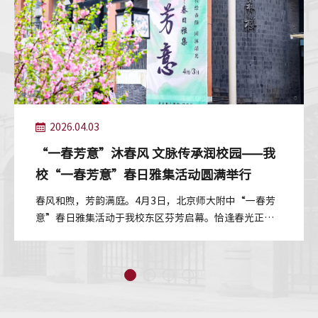
2026.04.03
“一春芳意”沐春风 文脉传承润校园——我
校“一春芳意”春日雅集活动圆满举行
春风和煦，芳韵满庭。4月3日，北京师大附中“一春芳
意”春日雅集活动于我校东区芬芳启幕。恰逢春光正
好，同学们结伴而行、嬉游其间，在明媚...