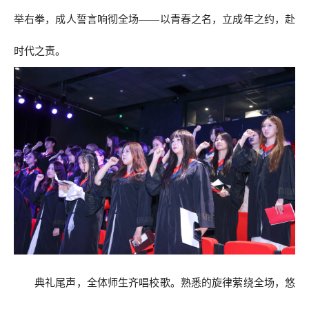
举右拳，成人誓言响彻全场——以青春之名，立成年之约，赴
时代之责。
典礼尾声，全体师生齐唱校歌。熟悉的旋律萦绕全场，悠