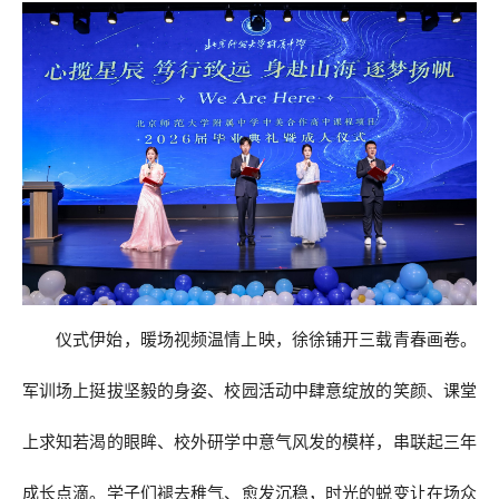
仪式伊始，暖场视频温情上映，徐徐铺开三载青春画卷。
军训场上挺拔坚毅的身姿、校园活动中肆意绽放的笑颜、课堂
上求知若渴的眼眸、校外研学中意气风发的模样，串联起三年
成长点滴。学子们褪去稚气、愈发沉稳，时光的蜕变让在场众