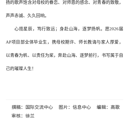
扬的歌声饱含对母校的眷恋、对师恩的感念、对青春的致敬，
声声赤诚、久久回响。
心揽星辰，笃行致远；身赴山海，逐梦扬帆。愿2026届
AP项目部全体毕业生，携母校期许、师长教诲与家人厚爱，
以青春为帆、以责任为桨，奔赴山海、逐梦前行，书写属于自
己的璀璨人生！
撰稿：国际交流中心
图片：信息中心
编辑：高歌
审核：徐兰