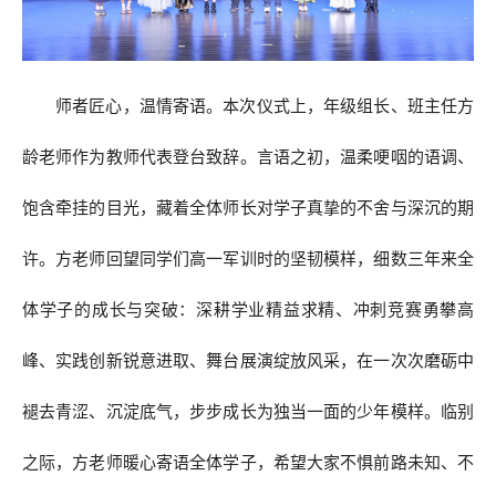
师者匠心，温情寄语。本次仪式上，年级组长、班主任方
龄老师作为教师代表登台致辞。言语之初，温柔哽咽的语调、
饱含牵挂的目光，藏着全体师长对学子真挚的不舍与深沉的期
许。方老师回望同学们高一军训时的坚韧模样，细数三年来全
体学子的成长与突破：深耕学业精益求精、冲刺竞赛勇攀高
峰、实践创新锐意进取、舞台展演绽放风采，在一次次磨砺中
褪去青涩、沉淀底气，步步成长为独当一面的少年模样。临别
之际，方老师暖心寄语全体学子，希望大家不惧前路未知、不