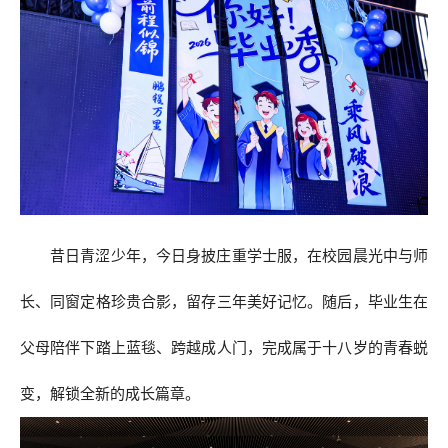
昔日青涩少年，今日身披庄重学士服，在校园晨光中与师
长、同窗定格珍贵合影，留存三年美好记忆。随后，毕业生在
父母陪伴下踏上蓝毯、跨越成人门，完成属于十八岁的青春蜕
变，解锁全新的成长篇章。