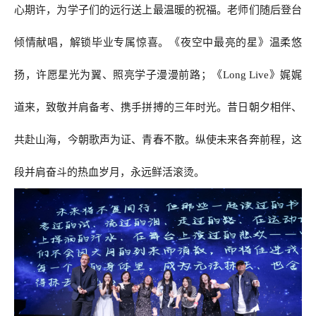
心期许，为学子们的远行送上最温暖的祝福。老师们随后登台
倾情献唱，解锁毕业专属惊喜。《夜空中最亮的星》温柔悠
扬，许愿星光为翼、照亮学子漫漫前路；《Long Live》娓娓
道来，致敬并肩备考、携手拼搏的三年时光。昔日朝夕相伴、
共赴山海，今朝歌声为证、青春不散。纵使未来各奔前程，这
段并肩奋斗的热血岁月，永远鲜活滚烫。