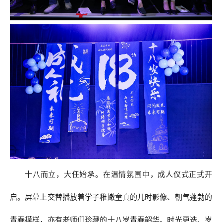
十八而立，大任始承。在温情氛围中，成人仪式正式开
启。屏幕上交替播放着学子稚嫩童真的儿时影像、朝气蓬勃的
青春模样，亦有老师们珍藏的十八岁青春韶华。时光更迭、岁