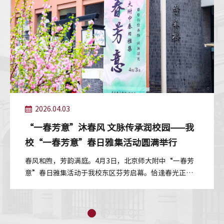
2026.04.03
“一春芳意”沐春风 文脉传承润校园——我
校“一春芳意”春日雅集活动圆满举行
春风和煦，芳韵满庭。4月3日，北京师大附中“一春芳
意”春日雅集活动于我校东区芬芳启幕。恰逢春光正
好，同学们结伴而行、嬉游其间，在明媚...