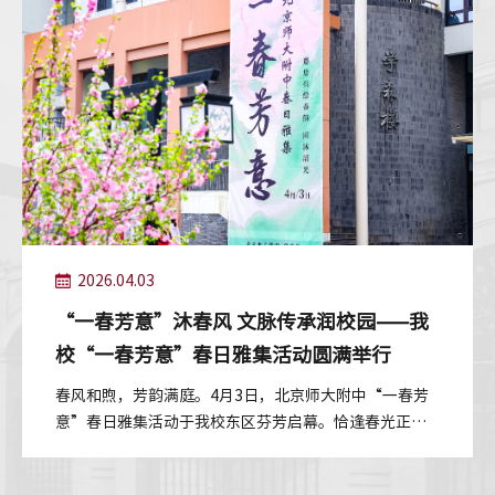
2026.04.03
“一春芳意”沐春风 文脉传承润校园——我
校“一春芳意”春日雅集活动圆满举行
春风和煦，芳韵满庭。4月3日，北京师大附中“一春芳
意”春日雅集活动于我校东区芬芳启幕。恰逢春光正
好，同学们结伴而行、嬉游其间，在明媚...