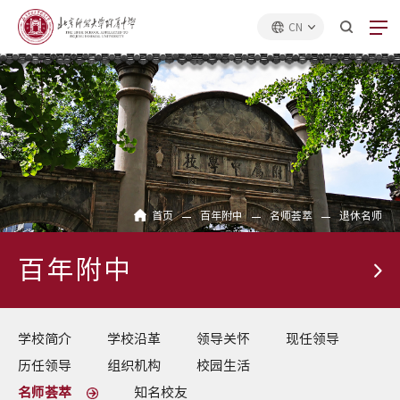
CN
首页
百年附中
名师荟萃
退休名师
百年附中
学校简介
学校沿革
领导关怀
现任领导
历任领导
组织机构
校园生活
名师荟萃
知名校友