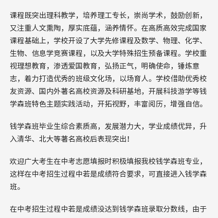
课程既突出理科教学，培养理工专长，崇尚学术，鼓励创新，
又注重人文熏陶，厚实底蕴，涵养情怀。在高质高效完成国家
课程基础上，学校开设了大学先修课程及数学、物理、化学、
生物、信息学竞赛课程，以及大学特殊招生预备课程。学校重
视理想教育，渗透爱国教育，弘扬正气，明确使命，锤炼意
志，着力打造优秀的班级文化场，以场育人。学校借助优秀校
友资源、国内外著名高校资源及科研基地，开展科技游学等钱
学森班特色主题实践活动，开拓视野，丰富阅历，增强自信。
钱学森班毕业生综合素质高，发展潜力大，学业成绩优异，升
入清华、北大等著名高校后表现突出！
欢迎广大考生在中考志愿填报时积极填报我校钱学森班专业，
这样在中考招生过程中若是成绩符合要求，可直接进入钱学森
班。
在中考招生过程中若是成绩没达到钱学森班录取分数线，由于